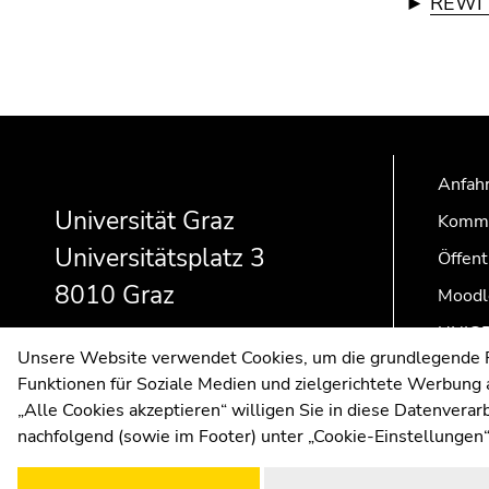
►
REWI 
Beginn
Ende
Ende
des
dieses
dieses
Seitenbereichs:
Seitenbereichs.
Seitenbereichs.
Anfahr
Zusatzinformationen:
Zur
Zur
Universität Graz
Kommu
Übersicht
Übersicht
Universitätsplatz 3
der
der
Öffent
Seitenbereiche
Seitenbereiche
8010 Graz
Moodl
UNIGR
Unsere Website verwendet Cookies, um die grundlegende Fu
Funktionen für Soziale Medien und zielgerichtete Werbung a
„Alle Cookies akzeptieren“ willigen Sie in diese Datenvera
nachfolgend (sowie im Footer) unter „Cookie-Einstellungen“