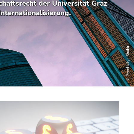
haftsrecht der Universität Graz
nternationalisierung.
© Pexels/Ilya Shakir