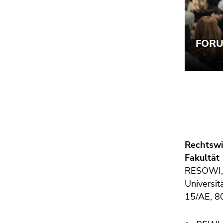
Seitenbereichs.
Zur
Übersicht
der
Seitenbereiche
Rechtswi
Fakultät
RESOWI
Universit
15/AE, 8